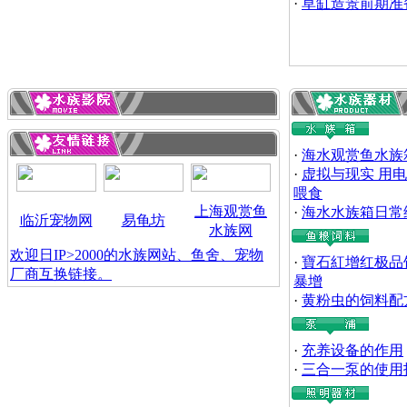
·
草缸造景前期准
·
海水观赏鱼水族
·
虚拟与现实 用
喂食
上海观赏鱼
·
海水水族箱日常
临沂宠物网
易龟坊
水族网
欢迎日IP>2000的水族网站、鱼舍、宠物
·
寶石紅增红极品
厂商互换链接。
暴增
·
黄粉虫的饲料配
·
充养设备的作用
·
三合一泵的使用