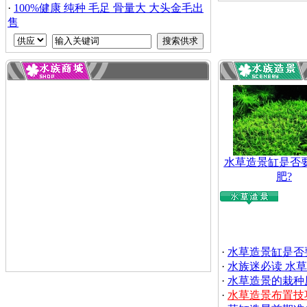
·
100%健康 纯种 毛足 骨量大 大头金毛出
售
水草造景缸是否
肥?
·
水草造景缸是否
·
水族迷必读 水
·
水草造景的栽种
·
水草造景布置技