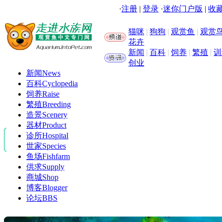
·
注册
|
登录
·
迷你门户版
|
收藏
猫咪
|
狗狗
|
观赏鱼
|
观赏
花卉
新闻
|
百科
|
饲养
|
繁殖
|
训
创业
新闻
News
百科
Cyclopedia
饲养
Raise
繁殖
Breeding
造景
Scenery
器材
Product
诊所
Hospital
世家
Species
鱼场
Fishfarm
供求
Supply
商城
Shop
博客
Blogger
论坛
BBS