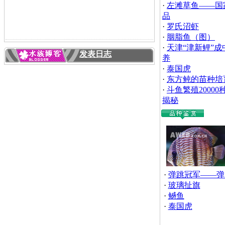
·
左滩草鱼——国
品
·
罗氏沼虾
·
胭脂鱼（图）
·
天津“津新鲤”成
发表日志
养
·
泰国虎
·
东方鲀的苗种培
·
斗鱼繁殖2000
揭秘
·
弹跳冠军——弹
·
玻璃扯旗
·
鳡鱼
·
泰国虎