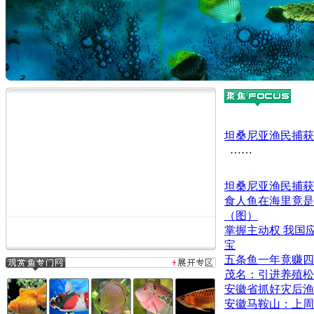
坦桑尼亚渔民捕获
……
坦桑尼亚渔民捕获
食人鱼在海里竟是
（图）
掌握主动权 我国
宝
五条鱼一年竟赚四
茂名：引进养殖松
安徽省抓好灾后渔
安徽马鞍山：上周