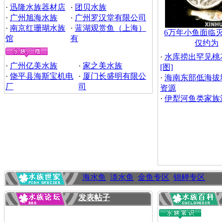
·
迅隆水族器材店
·
团贝水族
·
广州旭海水族
·
广州罗汉堂有限公司
·
南京红珊瑚水族
·
蓝湖观赏鱼（上海）
6万年小鱼面临灭
馆
有
仅约为
·
水库捞出罕见桃
·
广州亿美水族
·
家之美水族
[图]
·
饶平县海斯宝机电
·
厦门长盛明有限公
·
海南东部低海拔
厂
司
资源
·
伊犁河鱼类家族
海水鱼
淡水鱼
金鱼专区
锦鲤专区
发表帖子