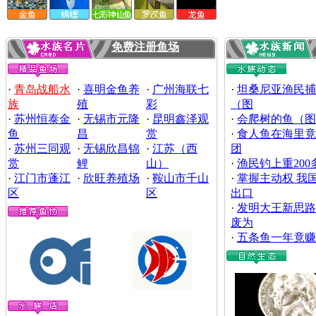
免费注册鱼场
·
青岛战船水
·
喜明金鱼养
·
广州海联七
·
坦桑尼亚渔民捕
族
殖
彩
（图
·
苏州恒泰金
·
无锡市元隆
·
昆明鑫泽观
·
会爬树的鱼（图
鱼
昌
赏
·
食人鱼在海里竟
·
苏州三同观
·
无锡欣昌锦
·
江苏（西
团
赏
鲤
山）
·
渔民钓上重20
·
江门市蓬江
·
欣旺养殖场
·
鞍山市千山
·
掌握主动权 我
区
区
出口
·
发明大王新思路
废为
·
五条鱼一年竟赚