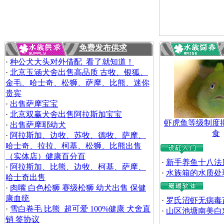
免费发布供求
·
种公犬大头对外借配 看了就知道！
·
北京玉涵犬舍出售高品质 古牧、银狐、
金毛、哈士奇、松狮、萨摩、比熊、迷你
贵宾
·
出售萨摩宝宝
·
北京双赢犬舍出售阿拉斯加宝宝
虾虎鱼等级制度
·
出售萨摩耶幼犬
食
·
阿拉斯加、边牧、苏牧、德牧、萨摩、
哈士奇、拉拉、柯基、松狮、比熊出售
（实体店）健康百分百
·
新手养鱼十八法
·
阿拉斯加、比熊、边牧、柯基、萨摩、
·
水族箱的水质处
哈士奇出售
·
肉嘴 白色松狮 赛级松狮 幼犬出售 保健
康血统
·
罗氏沼虾无病毒
·
雪白卷毛 比熊 超可爱 100%健康 犬舍直
·
山区池塘南美白
销 签协议