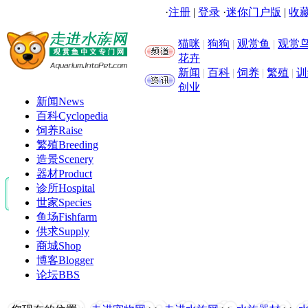
·
注册
|
登录
·
迷你门户版
|
收藏
猫咪
|
狗狗
|
观赏鱼
|
观赏
花卉
新闻
|
百科
|
饲养
|
繁殖
|
训
创业
新闻
News
百科
Cyclopedia
饲养
Raise
繁殖
Breeding
造景
Scenery
器材
Product
诊所
Hospital
世家
Species
鱼场
Fishfarm
供求
Supply
商城
Shop
博客
Blogger
论坛
BBS