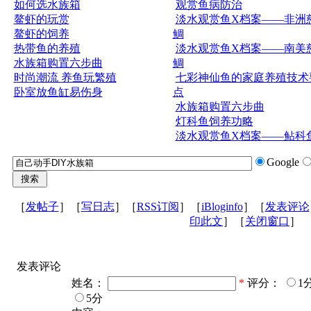
如何选水族箱
观赏鱼病防治
鳌虾的玩赏
淡水观赏鱼X档案——非洲
鳌虾的饲养
鲷
热带鱼的养殖
淡水观赏鱼X档案——南美
水族箱购置六步曲
鲷
时尚潮流 养鱼玩繁殖
七彩神仙鱼的家庭养殖技术
卧室放鱼缸易伤身
点
水族箱购置六步曲
灯科鱼饲养功略
淡水观赏鱼X档案——鲇科
Google
［
发帖子
］［
写日志
］［
RSS订阅
］［
iBloginfo
］［
发表评论
印此文
］［
关闭窗口
］
发表评论
姓名：
*
评分：
1
5分