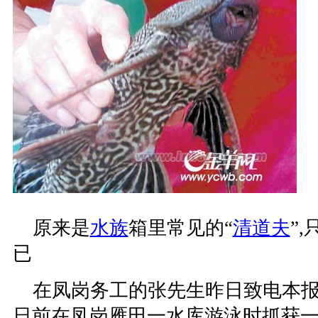
原来是
水族
箱里常见的“
清道夫
”
已
在凤岗务工的张先生昨日致电本报
日前在凤岗雁田一水库游泳时抓获一