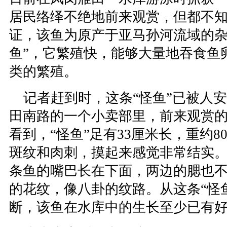
居民络绎不绝地前来观赏，但都不
证，该鱼为原产于亚马孙河流域的杂
鱼”，它繁殖快，能够大量地吞食鱼
类的繁殖。
记者赶到时，这条“怪鱼”已被人
田南路的一个小卖部里，前来观赏
看到，“怪鱼”足有33厘米长，重约8
斑纹和肉刺，摸起来感觉非常结实
条鱼的嘴巴长在下面，两边的腮也
的花纹，像八卦的纹路。从这条“怪
断，该鱼在水库中的生长至少已有