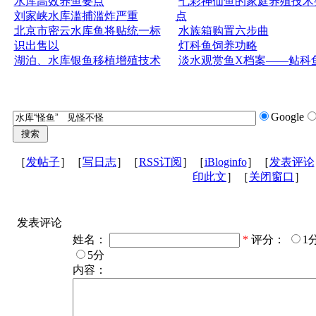
水库高效养鱼要点
七彩神仙鱼的家庭养殖技术
刘家峡水库滥捕滥炸严重
点
北京市密云水库鱼将贴统一标
水族箱购置六步曲
识出售以
灯科鱼饲养功略
湖泊、水库银鱼移植增殖技术
淡水观赏鱼X档案——鲇科
Google
［
发帖子
］［
写日志
］［
RSS订阅
］［
iBloginfo
］［
发表评论
印此文
］［
关闭窗口
］
发表评论
姓名：
*
评分：
1
5分
内容：