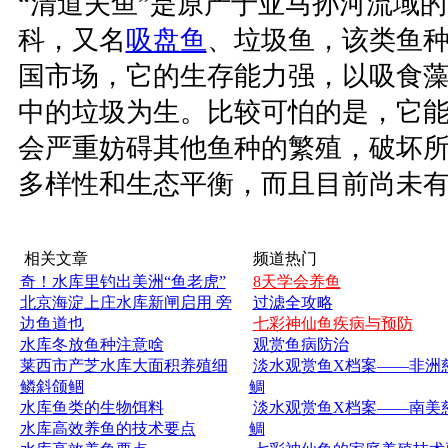
“清道夫鱼”是原产于亚马孙河流域
科，又名
吸盘鱼
、垃圾鱼，该类鱼
国市场，它的生存能力强，以吸食
中的垃圾为生。比较可怕的是，它
会严重妨碍其他鱼种的繁殖，破坏
多样性和生态平衡，而且目前尚未
相关文章
频道热门
奇！水库里钓出美洲“鱼老虎”
8天学会养鱼
北京海淀上庄水库新闸启用 旁
过滤全攻略
边鱼道也
七彩神仙鱼疾病与预防
水库冬放鱼种注意啥
观赏鱼病防治
莱西市产芝水库大面积养殖细
淡水观赏鱼X档案——非洲
鳞斜颌鲴
鲷
水库鱼类的生物饵料
淡水观赏鱼X档案——南美
水库高效养鱼的技术要点
鲷