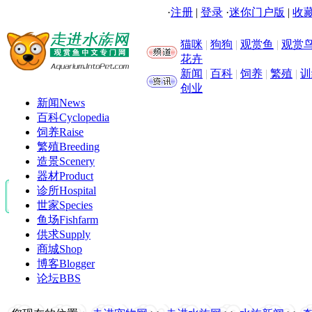
·
注册
|
登录
·
迷你门户版
|
收藏
猫咪
|
狗狗
|
观赏鱼
|
观赏
花卉
新闻
|
百科
|
饲养
|
繁殖
|
训
创业
新闻
News
百科
Cyclopedia
饲养
Raise
繁殖
Breeding
造景
Scenery
器材
Product
诊所
Hospital
世家
Species
鱼场
Fishfarm
供求
Supply
商城
Shop
博客
Blogger
论坛
BBS