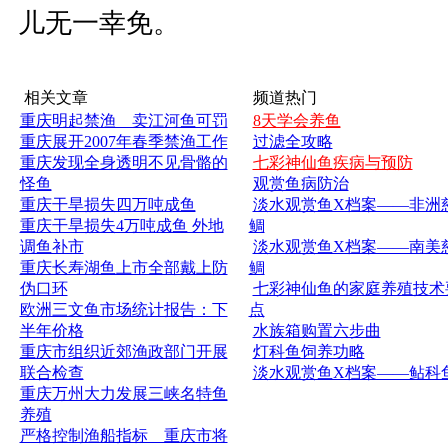
儿无一幸免。
相关文章
频道热门
重庆明起禁渔 卖江河鱼可罚
8天学会养鱼
重庆展开2007年春季禁渔工作
过滤全攻略
重庆发现全身透明不见骨骼的
七彩神仙鱼疾病与预防
怪鱼
观赏鱼病防治
重庆干旱损失四万吨成鱼
淡水观赏鱼X档案——非洲
重庆干旱损失4万吨成鱼 外地
鲷
调鱼补市
淡水观赏鱼X档案——南美
重庆长寿湖鱼上市全部戴上防
鲷
伪口环
七彩神仙鱼的家庭养殖技术
欧洲三文鱼市场统计报告：下
点
半年价格
水族箱购置六步曲
重庆市组织近郊渔政部门开展
灯科鱼饲养功略
联合检查
淡水观赏鱼X档案——鲇科
重庆万州大力发展三峡名特鱼
养殖
严格控制渔船指标 重庆市将