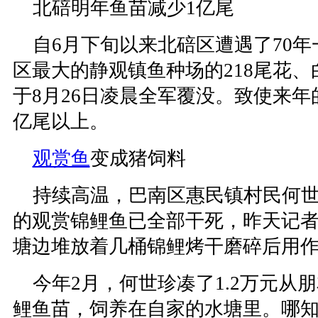
北碚明年鱼苗减少1亿尾
自6月下旬以来北碚区遭遇了70年
区最大的静观镇鱼种场的218尾花
于8月26日凌晨全军覆没。致使来年
亿尾以上。
观赏鱼
变成猪饲料
持续高温，巴南区惠民镇村民何世
的观赏锦鲤鱼已全部干死，昨天记
塘边堆放着几桶锦鲤烤干磨碎后用
今年2月，何世珍凑了1.2万元从朋
鲤鱼苗，饲养在自家的水塘里。哪