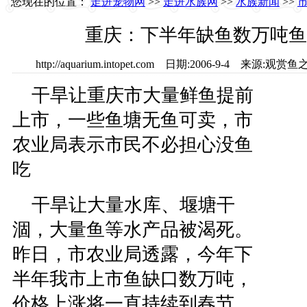
您现在的位置：
走进宠物网
>>
走进水族网
>>
水族新闻
>>
重庆：下半年缺鱼数万吨鱼
http://aquarium.intopet.com 日期:2006-9-4 来
干旱让重庆市大量鲜鱼提前
上市，一些鱼塘无鱼可卖，市
农业局表示市民不必担心没鱼
吃
干旱让大量水库、堰塘干
涸，大量鱼等水产品被渴死。
昨日，市农业局透露，今年下
半年我市上市鱼缺口数万吨，
价格上涨将一直持续到春节。