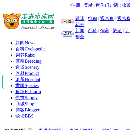
·
注册
|
登录
·
迷你门户版
|
收藏
猫咪
|
狗狗
|
观赏鱼
|
观赏
花卉
新闻
|
百科
|
饲养
|
繁殖
|
训
创业
新闻
News
百科
Cyclopedia
饲养
Raise
繁殖
Breeding
造景
Scenery
器材
Product
诊所
Hospital
世家
Species
鱼场
Fishfarm
供求
Supply
商城
Shop
博客
Blogger
论坛
BBS