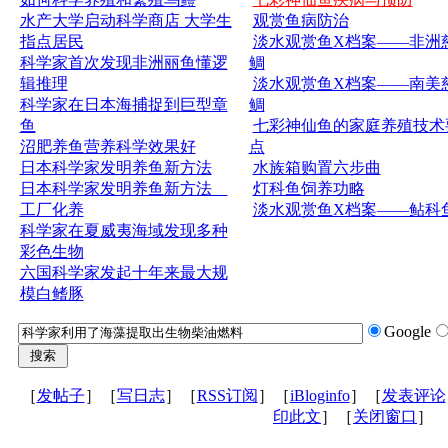
水产大学启动科学商店 大学生
观赏鱼病防治
指点居民
淡水观赏鱼X档案——非洲
科学家首次发现非洲丽鱼懂逻
鲷
辑推理
淡水观赏鱼X档案——南美
科学家在日本海捕捉到巨型章
鲷
鱼
七彩神仙鱼的家庭养殖技术
沼肥养鱼营养科学效果好
点
日本科学家发明养鱼新方法
水族箱购置六步曲
日本科学家发明养鱼新方法
灯科鱼饲养功略
工厂化养
淡水观赏鱼X档案——鲇科
科学家在夏威夷海域发现多种
彩色生物
六国科学家发起十年来最大规
模白鳍豚
Google
［
发帖子
］［
写日志
］［
RSS订阅
］［
iBloginfo
］［
发表评论
印此文
］［
关闭窗口
］