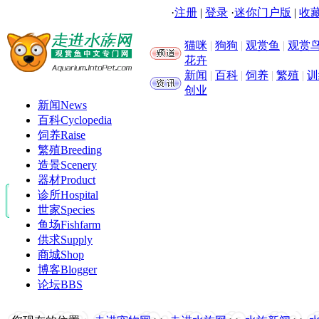
·
注册
|
登录
·
迷你门户版
|
收藏
猫咪
|
狗狗
|
观赏鱼
|
观赏
花卉
新闻
|
百科
|
饲养
|
繁殖
|
训
创业
新闻
News
百科
Cyclopedia
饲养
Raise
繁殖
Breeding
造景
Scenery
器材
Product
诊所
Hospital
世家
Species
鱼场
Fishfarm
供求
Supply
商城
Shop
博客
Blogger
论坛
BBS