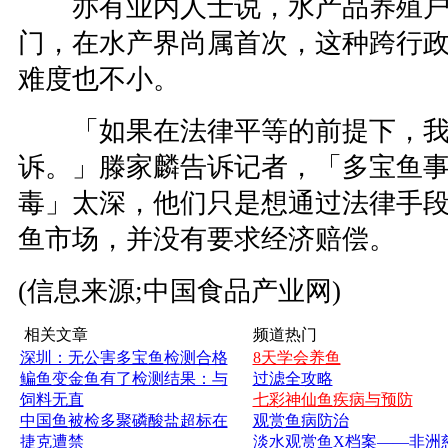
亦有业内人士说，水产品养殖户
门，在水产界尚属首次，这种跨行
难度也不小。
「如果在法律平等的前提下，我
诉。」滕家麟告诉记者，「多宝鱼
毒」太深，他们只是想通过法律手
鱼市场，并没有要求经济赔偿。
(信息来源;中国食品产业网)
相关文章
频道热门
深圳：无公害多宝鱼检测合格
8天学会养鱼
鳊鱼变金鱼有了检测结果：与
过滤全攻略
饲料无直
七彩神仙鱼疾病与预防
中国鱼被检多聚磷酸盐超标在
观赏鱼病防治
捷克遭禁
淡水观赏鱼X档案——非洲