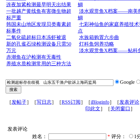
连夜加紧检测最早明天出结果
鲷
一批越产黄线鱼有害微生物超
淡水观赏鱼X档案——南美
标严重
鲷
韩国未山地区发现贝类毒素超
七彩神仙鱼的家庭养殖技术
标事件
点
二氧化硫超标日本冻虾被退
水族箱购置六步曲
新的孔雀石绿检测设备只需50
灯科鱼饲养功略
万元
淡水观赏鱼X档案——鲇科
赤潮鱼在沪检测有无毒性
养殖水质检测常用的三种方法
Google
［
发帖子
］［
写日志
］［
RSS订阅
］［
iBloginfo
］［
发表评论
印此文
］［
关闭窗口
］
发表评论
姓名：
*
评分：
1