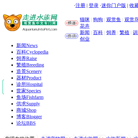
·
注册
|
登录
·
迷你门户版
|
收藏
猫咪
|
狗狗
|
观赏鱼
|
观赏
花卉
新闻
|
百科
|
饲养
|
繁殖
|
训
创业
新闻
News
百科
Cyclopedia
饲养
Raise
繁殖
Breeding
造景
Scenery
器材
Product
诊所
Hospital
世家
Species
鱼场
Fishfarm
供求
Supply
商城
Shop
博客
Blogger
论坛
BBS