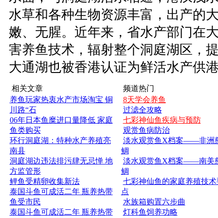
水草和各种生物资源丰富，出产的
嫩、无腥。近年来，省水产部门在
害养鱼技术，辐射整个洞庭湖区，
大通湖也被香港认证为鲜活水产供
相关文章
频道热门
养鱼玩家热衷水产市场淘宝 铜
8天学会养鱼
川路“石
过滤全攻略
06年日本鱼糜进口量降低 家庭
七彩神仙鱼疾病与预防
鱼类购买
观赏鱼病防治
环行洞庭湖：特种水产养殖亮
淡水观赏鱼X档案——非洲
南县
鲷
洞庭湖边违法排污肆无忌惮 地
淡水观赏鱼X档案——南美
方监管形
鲷
鲤鱼受精卵收集新法
七彩神仙鱼的家庭养殖技术
泰国斗鱼可成活二年 瓶养热带
点
鱼受市民
水族箱购置六步曲
泰国斗鱼可成活二年 瓶养热带
灯科鱼饲养功略