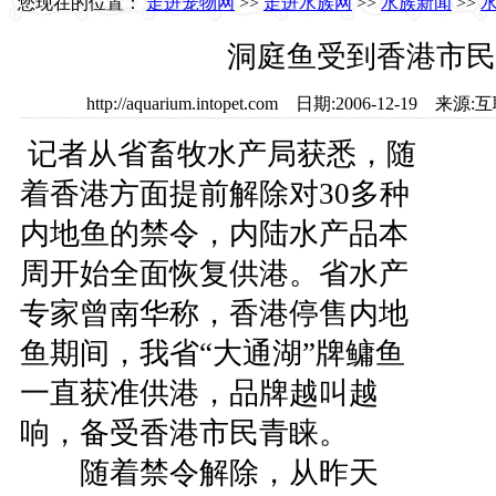
您现在的位置：
走进宠物网
>>
走进水族网
>>
水族新闻
>>
洞庭鱼受到香港市民
http://aquarium.intopet.com 日期:2006-12-1
记者从省畜牧水产局获悉，随
着香港方面提前解除对30多种
内地鱼的禁令，内陆水产品本
周开始全面恢复供港。省水产
专家曾南华称，香港停售内地
鱼期间，我省“大通湖”牌鳙鱼
一直获准供港，品牌越叫越
响，备受香港市民青睐。
随着禁令解除，从昨天