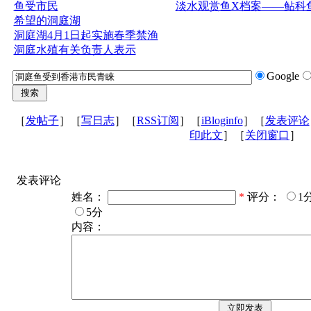
鱼受市民
淡水观赏鱼X档案——鲇科
希望的洞庭湖
洞庭湖4月1日起实施春季禁渔
洞庭水殖有关负责人表示
Google
［
发帖子
］［
写日志
］［
RSS订阅
］［
iBloginfo
］［
发表评论
印此文
］［
关闭窗口
］
发表评论
姓名：
*
评分：
1
5分
内容：