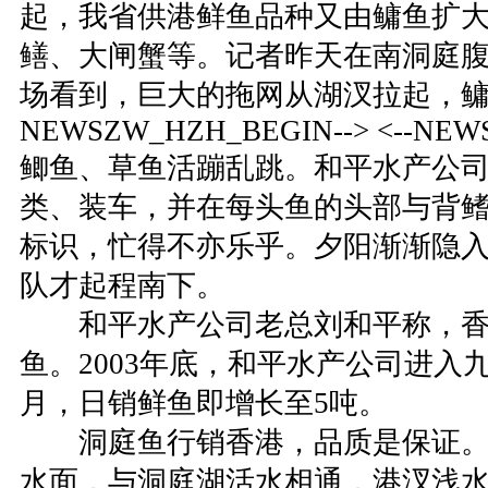
起，我省供港鲜鱼品种又由鳙鱼扩
鳝、大闸蟹等。记者昨天在南洞庭
场看到，巨大的拖网从湖汊拉起，鳙鱼
NEWSZW_HZH_BEGIN--> <--NEW
鲫鱼、草鱼活蹦乱跳。和平水产公
类、装车，并在每头鱼的头部与背鳍
标识，忙得不亦乐乎。夕阳渐渐隐
队才起程南下。
和平水产公司老总刘和平称，香
鱼。2003年底，和平水产公司进入
月，日销鲜鱼即增长至5吨。
洞庭鱼行销香港，品质是保证。大
水面，与洞庭湖活水相通，港汊浅水