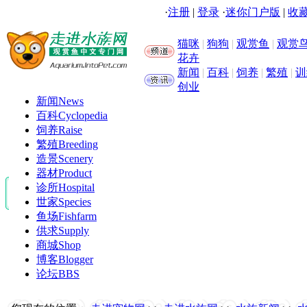
·
注册
|
登录
·
迷你门户版
|
收藏
猫咪
|
狗狗
|
观赏鱼
|
观赏
花卉
新闻
|
百科
|
饲养
|
繁殖
|
训
创业
新闻
News
百科
Cyclopedia
饲养
Raise
繁殖
Breeding
造景
Scenery
器材
Product
诊所
Hospital
世家
Species
鱼场
Fishfarm
供求
Supply
商城
Shop
博客
Blogger
论坛
BBS