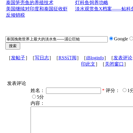
泰国笋壳鱼的养殖技术
灯科鱼饲养功略
美国继续对印度和泰国征收虾
淡水观赏鱼X档案——鲇科
反倾销税
Google
［
发帖子
］［
写日志
］［
RSS订阅
］［
iBloginfo
］［
发表评论
印此文
］［
关闭窗口
］
发表评论
姓名：
*
评分：
1
5分
内容：