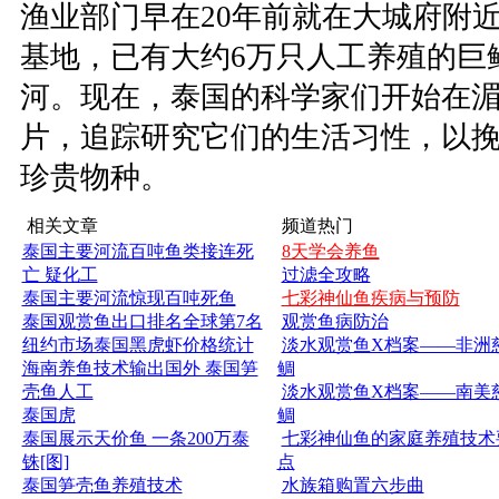
渔业部门早在20年前就在大城府附
基地，已有大约6万只人工养殖的巨
河。现在，泰国的科学家们开始在
片，追踪研究它们的生活习性，以
珍贵物种。
相关文章
频道热门
泰国主要河流百吨鱼类接连死
8天学会养鱼
亡 疑化工
过滤全攻略
泰国主要河流惊现百吨死鱼
七彩神仙鱼疾病与预防
泰国观赏鱼出口排名全球第7名
观赏鱼病防治
纽约市场泰国黑虎虾价格统计
淡水观赏鱼X档案——非洲
海南养鱼技术输出国外 泰国笋
鲷
壳鱼人工
淡水观赏鱼X档案——南美
泰国虎
鲷
泰国展示天价鱼 一条200万泰
七彩神仙鱼的家庭养殖技术
铢[图]
点
泰国笋壳鱼养殖技术
水族箱购置六步曲