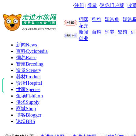
·
注册
|
登录
·
迷你门户版
|
收藏
猫咪
|
狗狗
|
观赏鱼
|
观赏
花卉
新闻
|
百科
|
饲养
|
繁殖
|
训
创业
新闻
News
百科
Cyclopedia
饲养
Raise
繁殖
Breeding
造景
Scenery
器材
Product
诊所
Hospital
世家
Species
鱼场
Fishfarm
供求
Supply
商城
Shop
博客
Blogger
论坛
BBS