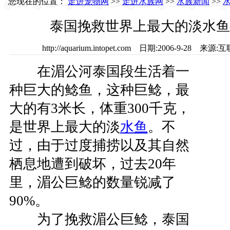
您现在的位置：
走进宠物网
>>
走进水族网
>>
水族新闻
>>
泰国挽救世界上最大的淡水鱼
http://aquarium.intopet.com 日期:2006-9-2
在湄公河泰国段生活着一
种巨大的鲶鱼，这种巨鲶，最
大的有3米长，体重300千克，
是世界上最大的淡
水鱼
。不
过，由于过度捕捞以及其自然
栖息地遭到破坏，过去20年
里，湄公巨鲶的数量锐减了
90%。
为了挽救湄公巨鲶，泰国