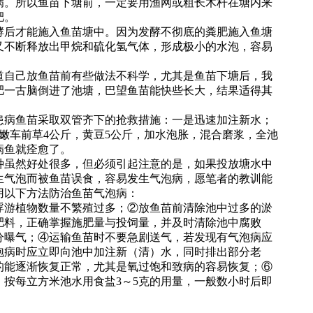
病。所以鱼苗下塘前，一定要用渔网或粗长木杆在塘内来
肥。
后才能施入鱼苗塘中。因为发酵不彻底的粪肥施入鱼塘
又不断释放出甲烷和硫化氢气体，形成极小的水泡，容易
自己放鱼苗前有些做法不科学，尤其是鱼苗下塘后，我
肥一古脑倒进了池塘，巴望鱼苗能快些长大，结果适得其
病鱼苗采取双管齐下的抢救措施：一是迅速加注新水；
嫩车前草4公斤，黄豆5公斤，加水泡胀，混合磨浆，全池
病鱼就痊愈了。
虽然好处很多，但必须引起注意的是，如果投放塘水中
生气泡而被鱼苗误食，容易发生气泡病，愿笔者的教训能
用以下方法防治鱼苗气泡病：
游植物数量不繁殖过多；②放鱼苗前清除池中过多的淤
肥料，正确掌握施肥量与投饲量，并及时清除池中腐败
分曝气；④运输鱼苗时不要急剧送气，若发现有气泡病应
泡病时应立即向池中加注新（清）水，同时排出部分老
的能逐渐恢复正常，尤其是氧过饱和致病的容易恢复；⑥
按每立方米池水用食盐3～5克的用量，一般数小时后即