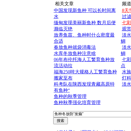
相关文章
频道
中国发现新鱼种 可以长时间离
8天
水
过
缅甸发现美丽新鱼种 数月后便
七
濒临灭绝
观
放养鱼苗、鱼种时什么密度最
淡水
合适
鲷
春放鱼种就袋消毒法
淡水
水库冬放鱼种注意啥
鲷
06年布伦托海人工繁育鱼种放
七
流活动拉
点
福海250吨大规格人工繁育鱼种
水
搬家至布
灯
科考队在陕西发现青藏高原特
淡水
有鱼种“
鱼种的秋季管理
鱼种秋季强化培育管理