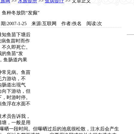
水族网
>>
水族诊所
>>
鱼病诊疗
>> 文章正文
鱼种冬放防“发癫”
et.com 日期:2007-1-25 来源:互联网 作者:佚名 阅读:
次
谁知鱼苗下塘后
患病鱼苗时而作
，不久即死亡。
的鱼苗“发
看，鱼肠道内果
常见病。鱼苗
无力游动，不
内肠道出现气
力向下游动，但
下，时游时停。
病鱼浮在水面不
术员告诉我，
清塘，一般是用
再曝晒一段时间。但曝晒过后的池底很松散，注水后会产生