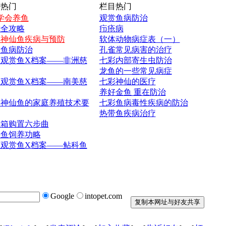
热门
栏目热门
学会养鱼
观赏鱼病防治
滤全攻略
疖疮病
彩神仙鱼疾病与预防
软体动物病症表（一）
赏鱼病防治
孔雀常见病害的治疗
观赏鱼X档案——非洲慈
七彩内部寄生虫防治
龙鱼的一些常见病症
观赏鱼X档案——南美慈
七彩神仙的医疗
养好金鱼 重在防治
彩神仙鱼的家庭养殖技术要
七彩鱼病毒性疾病的防治
热带鱼疾病治疗
族箱购置六步曲
科鱼饲养功略
观赏鱼X档案——鲇科鱼
Google
intopet.com