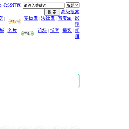
o
·
RSS订阅
高级搜索
宠
|
宠物库
|
法律库
|
百宝箱
|
影
院
城
|
名片
论坛
|
博客
|
播客
|
相
册