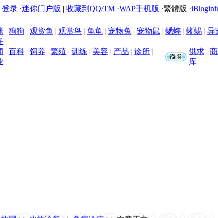
|
登录
·
迷你门户版
|
收藏到QQ/TM
·
WAP手机版
·
繁體版
·
iBloginf
咪
|
狗狗
|
观赏鱼
|
观赏鸟
|
龟龟
|
宠物兔
|
宠物鼠
|
蟋蟀
|
蜥蜴
|
异
卉
闻
|
百科
|
饲养
|
繁殖
|
训练
|
美容
|
产品
|
诊所
|
供求
|
商
业
库