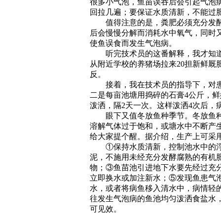
很多小气泡，鱼苗误吞后会引起气泡
回拉几遍；要保证水质清新，不能过
值得注意的是，粪肥必须充分发酵
后会慢慢分解而消耗水中氧气，同时
使鱼误食而发生气泡病。
听完技术员的这番解释，我才知道
从附近学校的养猪场拉来20担新鲜厩
反。
接着，我在技术员的指导下，对患
二是每亩池塘用捣碎的石膏4公斤，鲜
泼洒，隔2天一次。这样泼洒4次后，
眼下又值冬放鱼种季节。冬放鱼种
溶解气体过于饱和，或塘水中不断产
给大家提个醒。据介绍，生产上可采
①保持水质清新，控制池水中的浮
泥，不施用未经充分发酵腐熟的有机
物；③鱼苗池引进地下水要先经过充
立即换水或加注新水；⑤发现鱼患气
水，或者将病鱼移入清水中，病情轻
往发生气泡病的鱼池均匀泼洒食盐水，
可见效。