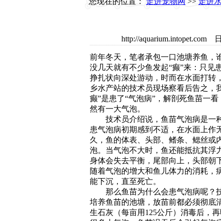
您现在的位置：
走进宠物网
>>
走进
http://aquarium.intop
前年冬天，笔者承包一口池塘养鱼，
没几天就有不少鱼发起“癫”来：只见
挣扎状向深处游动，时而在水面打转
乡水产站的技术员现场察看后告之，我
癫”是患了“气泡病”，解剖死鱼苗一
然有一大气泡。
技术员介绍说，鱼苗气泡病是一种
患气泡病初期感到不适，在水面上作
久，鱼的体表、头部、鳍条、鳃丝或
泡。当气泡不大时，鱼还能抵抗其浮
身体会失去平衡，尾部向上，头部朝
随着气泡的增大和鱼儿体力的消耗，
能下沉，直至死亡。
那么鱼苗为什么会患气泡病呢？技
培养鱼苗的池塘，放苗前都必须彻底
生石灰（每亩用125公斤）消毒后，