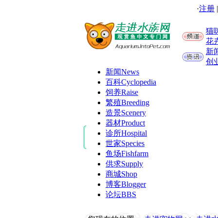
·
注册
猫
花
新
创
新闻
News
百科
Cyclopedia
饲养
Raise
繁殖
Breeding
造景
Scenery
器材
Product
诊所
Hospital
世家
Species
鱼场
Fishfarm
供求
Supply
商城
Shop
博客
Blogger
论坛
BBS