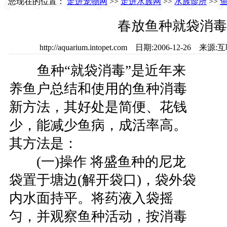
您现在的位置：
走进宠物网
>>
走进水族网
>>
水族诊所
>>
春放鱼种就袋消毒
http://aquarium.intopet.com 日期:2006-12-2
鱼种“就袋消毒”是近年来
养鱼户总结和使用的鱼种消毒
新方法，其好处是简便、花钱
少，能减少鱼病，成活率高。
其方法是：
(一)操作 将盛鱼种的尼龙
袋置于塘边(解开袋口)，袋外袋
内水面持平。将药液入袋摇
匀，并观察鱼种活动，按消毒