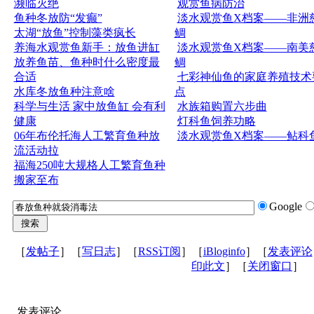
濒临灭绝
观赏鱼病防治
鱼种冬放防“发癫”
淡水观赏鱼X档案——非洲
太湖“放鱼”控制藻类疯长
鲷
养海水观赏鱼新手：放鱼进缸
淡水观赏鱼X档案——南美
放养鱼苗、鱼种时什么密度最
鲷
合适
七彩神仙鱼的家庭养殖技术
水库冬放鱼种注意啥
点
科学与生活 家中放鱼缸 会有利
水族箱购置六步曲
健康
灯科鱼饲养功略
06年布伦托海人工繁育鱼种放
淡水观赏鱼X档案——鲇科
流活动拉
福海250吨大规格人工繁育鱼种
搬家至布
Google
［
发帖子
］［
写日志
］［
RSS订阅
］［
iBloginfo
］［
发表评论
印此文
］［
关闭窗口
］
发表评论