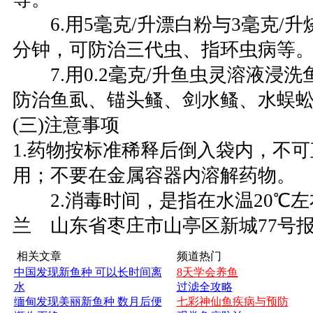
6.用5毫克/升漂白粉与3毫克/升
分钟，可防治三代虫、指环虫病等
7.用0.2毫克/升鱼虫灵溶液浸洗鱼
防治鱼虱、锚头鳋、剑水鳋、水蜈
(三)注意事项
1.药物按标准稀释后倒入袋内，不
用；不要在金属容器内溶解药物。
2.消毒时间，是指在水温20℃左
兰 山东省枣庄市山亭区新城77号报箱 邮
相关文章
频道热门
中国发现新鱼种 可以长时间离
8天学会养鱼
水
过滤全攻略
缅甸发现美丽新鱼种 数月后便
七彩神仙鱼疾病与预防