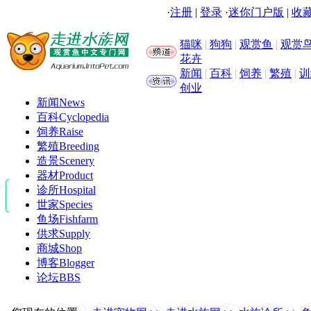
·
注册
|
登录
·
迷你门户版
|
收藏
猫咪
|
狗狗
|
观赏鱼
|
观赏
花卉
新闻
|
百科
|
饲养
|
繁殖
|
训
创业
新闻
News
百科
Cyclopedia
饲养
Raise
繁殖
Breeding
造景
Scenery
器材
Product
诊所
Hospital
世家
Species
鱼场
Fishfarm
供求
Supply
商城
Shop
博客
Blogger
论坛
BBS