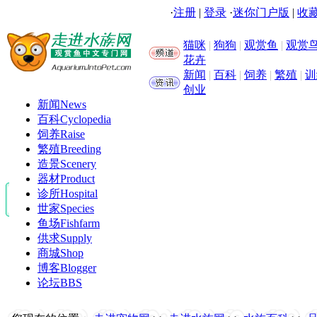
·
注册
|
登录
·
迷你门户版
|
收藏
猫咪
|
狗狗
|
观赏鱼
|
观赏
花卉
新闻
|
百科
|
饲养
|
繁殖
|
训
创业
新闻
News
百科
Cyclopedia
饲养
Raise
繁殖
Breeding
造景
Scenery
器材
Product
诊所
Hospital
世家
Species
鱼场
Fishfarm
供求
Supply
商城
Shop
博客
Blogger
论坛
BBS