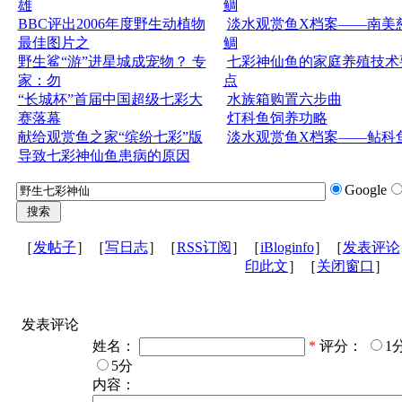
雄
鲷
BBC评出2006年度野生动植物
淡水观赏鱼X档案——南美
最佳图片之
鲷
野生鲨“游”进星城成宠物？ 专
七彩神仙鱼的家庭养殖技术
家：勿
点
“长城杯”首届中国超级七彩大
水族箱购置六步曲
赛落幕
灯科鱼饲养功略
献给观赏鱼之家“缤纷七彩”版
淡水观赏鱼X档案——鲇科
导致七彩神仙鱼患病的原因
Google
［
发帖子
］［
写日志
］［
RSS订阅
］［
iBloginfo
］［
发表评论
印此文
］［
关闭窗口
］
发表评论
姓名：
*
评分：
1
5分
内容：