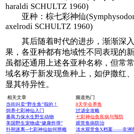
haraldi SCHULTZ 1960)
亚种：棕七彩神仙(Symphysodon aequ
axelrodi SCHULTZ 1960)
其后随着时代的进步，渐渐深入
果，各亚种都有地域性不同表现的
虽都还通用上述各亚种名称，但常
域名称于新发现鱼种上，如伊撒红
显其特异性。
相关文章
频道热门
当街叫卖“野生鱼”假的！
8天学会养鱼
饲养七彩神仙入门
过滤全攻略
番禺力保水生野生动物
七彩神仙鱼疾病与预防
美国野生宠物成“健康炸弹”
观赏鱼病防治
扑朔迷离─七彩神仙如何辨雌
淡水观赏鱼X档案——非洲