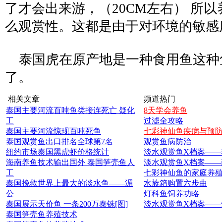
了才会出来游，（20CM左右） 所
么观赏性。这都是由于对环境的敏感
泰国虎在原产地是一种食用鱼这种
了。
相关文章
频道热门
泰国主要河流百吨鱼类接连死亡 疑化
8天学会养鱼
工
过滤全攻略
泰国主要河流惊现百吨死鱼
七彩神仙鱼疾病与预
泰国观赏鱼出口排名全球第7名
观赏鱼病防治
纽约市场泰国黑虎虾价格统计
淡水观赏鱼X档案——
海南养鱼技术输出国外 泰国笋壳鱼人
淡水观赏鱼X档案——
工
七彩神仙鱼的家庭养
泰国挽救世界上最大的淡水鱼——湄
水族箱购置六步曲
公
灯科鱼饲养功略
泰国展示天价鱼 一条200万泰铢[图]
淡水观赏鱼X档案——
泰国笋壳鱼养殖技术