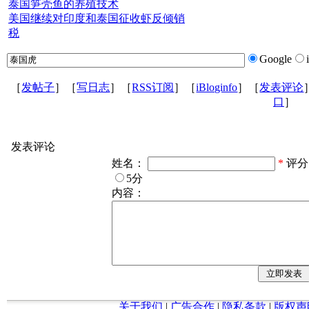
泰国笋壳鱼的养殖技术
美国继续对印度和泰国征收虾反倾销
税
Google
［
发帖子
］［
写日志
］［
RSS订阅
］［
iBloginfo
］［
发表评论
口
］
发表评论
姓名：
*
评
5分
内容：
关于我们
|
广告合作
|
隐私条款
|
版权声