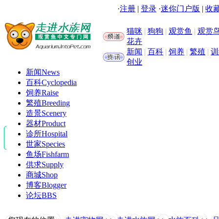
·
注册
|
登录
·
迷你门户版
|
收藏
猫咪
|
狗狗
|
观赏鱼
|
观赏
花卉
新闻
|
百科
|
饲养
|
繁殖
|
训
创业
新闻
News
百科
Cyclopedia
饲养
Raise
繁殖
Breeding
造景
Scenery
器材
Product
诊所
Hospital
世家
Species
鱼场
Fishfarm
供求
Supply
商城
Shop
博客
Blogger
论坛
BBS