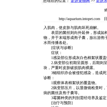
您现在的位置：
走进宠物网
>>
走进
http://aquarium.intop
入肌肉，使皮肤与肌肉坏死崩解。
表层的菌丝则向外延伸，形成如棉
物，并于末端形成孢子囊，放出游孢
水而传播各处。
[症状与诊断]
症状：
1感染部位形成灰白色棉絮状覆盖
2.病变部位初期呈圆形，后期则呈
块，严重时皮肤破损肌肉裸露。
3鳃组织亦会被侵犯感染，造成死
诊断：
1观察体表棉絮状的覆盖物。
2病变部压片，以显微镜检查时，
病的菌丝及孢子囊等。
3霉菌种类的判别需经培养及鉴定
[治疗与预防]