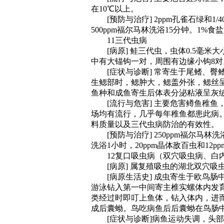
在10℃以上。
[预防与治疗] 2ppm孔雀石绿和1/4
500ppm福尔马林洗浴15分钟。1%食
11三代虫病
[病原] 鲑三代虫，虫体0.5毫米
中有大锚钩一对，周围有边缘小钩8对
[症状与诊断] 常寄生于尾鳍、臀
生鳃部时，鳃肿大，鳃盖外张，鳃丝
鱼种和成鱼寄生后体表分泌粘液呈灰
[流行与危害] 主要危害鳟鱼稚鱼
场均有流行，几乎每年稚鱼都患此病
料质量以及三代虫病防治的有效性。
[预防与治疗] 250ppm福尔马林洗浴
洗浴1小时，20ppm晶体敌百虫和12p
12复口吸虫病（双穴吸虫病、白
[病原] 属复殖吸虫的湖北双穴吸
[病原生活史] 成虫寄生于欧鸟肠
游泳钻入第一中间寄主椎实螺体内发
类经过时即叮上鱼体，钻入体内，进
成后囊蚴。鸟吃病鱼后后囊蚴在鸟肠
[症状与诊断]病鱼运动失调，头部