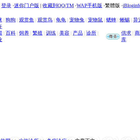
|
登录
·
迷你门户版
|
收藏到QQ/TM
·
WAP手机版
·
繁體版
·
iBloginf
咪
|
狗狗
|
观赏鱼
|
观赏鸟
|
龟龟
|
宠物兔
|
宠物鼠
|
蟋蟀
|
蜥蜴
|
异
卉
闻
|
百科
|
饲养
|
繁殖
|
训练
|
美容
|
产品
|
诊所
|
供求
|
商
业
库