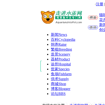
·
注册
猫
花
新
创
新闻
News
百科
Cyclopedia
饲养
Raise
繁殖
Breeding
造景
Scenery
器材
Product
诊所
Hospital
世家
Species
鱼场
Fishfarm
供求
Supply
商城
Shop
博客
Blogger
论坛
BBS