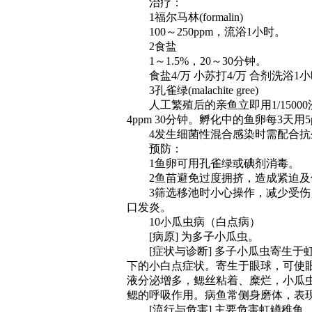
治疗：
1福尔马林(formalin)
100～250ppm，流浴1小时。
2食盐
1～1.5%，20～30分钟。
食盐4/万 小苏打4/万 合剂洗浴1
3孔雀绿(malachite gree)
人工繁殖后的亲鱼立即用1/15000浸
4ppm 30分钟。孵化中的鱼卵每3天
4发生细菌性混合感染时需配合抗
预防：
1鱼卵可用孔雀绿或碘剂消毒。
2鱼苗避免过度拥挤，造成紧迫及
3筛选移池时小心操作，减少受伤，必要时
口发炎。
10小瓜虫病（白点病）
[病原] 为多子小瓜虫。
[症状与诊断] 多子小瓜虫寄生于
下的小白点症状。寄生于眼球，可使
液分泌增多，鳃丝粘着、糜烂，小瓜
鳃的呼吸作用。病鱼常侧身磨体，表
[流行与危害] 主要危害虹鳟稚鱼