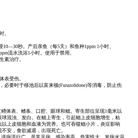
小时。
10—30秒。产后亲鱼（每5天）和鱼种1ppm 1小时、
用5ppm流水洗浴1小时。使用于禁用。
生素治疗。
体表受伤。
于移池后以富来顿(Furazolidone)等消毒，防止伤
虹鳟体表、鳍条、口腔、眼球和鳃。寄生部位呈现1毫米以
眼球混浊、发白。在鳃上寄生，引起鳃上皮细胞增生，粘
虫以上皮细胞和血液为营养。也可吞噬鳃小片，炎症影响
现不安，食欲减退，出现死亡。
，该病流行广，是常见病，感染率高，危害性大。发病水温