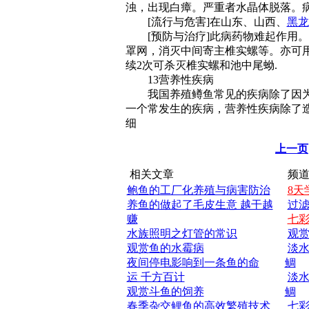
浊，出现白瘴。严重者水晶体脱落。
[流行与危害]在山东、山西、
黑龙
[预防与治疗]此病药物难起作用。
罩网，消灭中间寄主椎实螺等。亦可用0.7
续2次可杀灭椎实螺和池中尾蚴.
13营养性疾病
我国养殖鳟鱼常见的疾病除了因为
一个常发生的疾病，营养性疾病除了
细
上一页
相关文章
频道
鲍鱼的工厂化养殖与病害防治
8天
养鱼的做起了毛皮生意 越干越
过
赚
七
水族照明之灯管的常识
观
观赏鱼的水霉病
淡水
夜间停电影响到一条鱼的命
鲷
运 千方百计
淡水
观赏斗鱼的饲养
鲷
春季杂交鲤鱼的高效繁殖技术
七