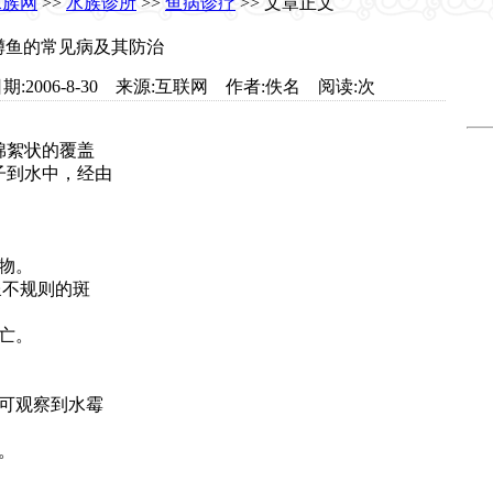
水族网
>>
水族诊所
>>
鱼病诊疗
>> 文章正文
鳟鱼的常见病及其防治
et.com 日期:2006-8-30 来源:互联网 作者:佚名 阅读:
次
絮状的覆盖
子到水中，经由
物。
不规则的斑
亡。
可观察到水霉
。