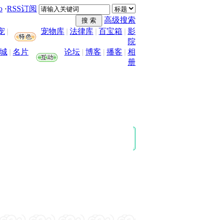
o
·
RSS订阅
高级搜索
宠
|
宠物库
|
法律库
|
百宝箱
|
影
院
城
|
名片
论坛
|
博客
|
播客
|
相
册