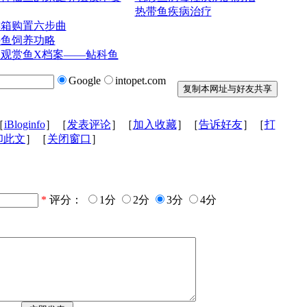
热带鱼疾病治疗
族箱购置六步曲
科鱼饲养功略
观赏鱼X档案——鲇科鱼
Google
intopet.com
［
iBloginfo
］［
发表评论
］［
加入收藏
］［
告诉好友
］［
打
印此文
］［
关闭窗口
］
*
评分：
1分
2分
3分
4分