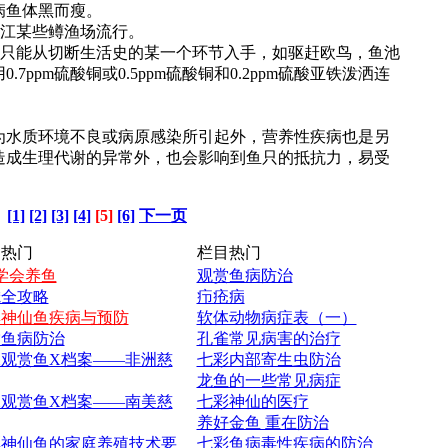
病鱼体黑而瘦。
江某些鳟渔场流行。
只能从切断生活史的某一个环节入手，如驱赶欧鸟，鱼池
ppm硫酸铜或0.5ppm硫酸铜和0.2ppm硫酸亚铁泼洒连
水质环境不良或病原感染所引起外，营养性疾病也是另
造成生理代谢的异常外，也会影响到鱼只的抵抗力，易受
[1]
[2]
[3]
[4]
[5]
[6]
下一页
热门
栏目热门
学会养鱼
观赏鱼病防治
滤全攻略
疖疮病
彩神仙鱼疾病与预防
软体动物病症表（一）
赏鱼病防治
孔雀常见病害的治疗
观赏鱼X档案——非洲慈
七彩内部寄生虫防治
龙鱼的一些常见病症
观赏鱼X档案——南美慈
七彩神仙的医疗
养好金鱼 重在防治
彩神仙鱼的家庭养殖技术要
七彩鱼病毒性疾病的防治