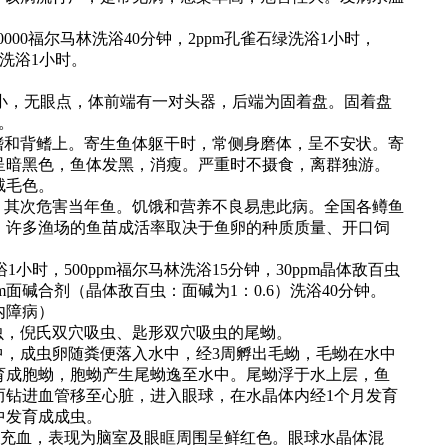
0000福尔马林洗浴40分钟，2ppm孔雀石绿洗浴1小时，
盐洗浴1小时。
大小，无眼点，体前端有一对头器，后端为固着盘。固着盘
。
鳍和背鳍上。寄生鱼体躯干时，常侧身磨体，呈不安状。寄
呈暗黑色，鱼体发黑，消瘦。严重时不摄食，离群独游。
绒毛色。
，其次危害当年鱼。饥饿和营养不良易患此病。全国各鳟鱼
。许多渔场的鱼苗成活率取决于鱼卵的种质质量、开口饲
1小时，500ppm福尔马林洗浴15分钟，30ppm晶体敌百虫
pm面碱合剂（晶体敌百虫：面碱为1：0.6）洗浴40分钟。
内障病）
虫，倪氏双穴吸虫、匙形双穴吸虫的尾蚴。
中，成虫卵随粪便落入水中，经3周孵出毛蚴，毛蚴在水中
育成胞蚴，胞蚴产生尾蚴逸至水中。尾蚴浮于水上层，鱼
而钻进血管移至心脏，进入眼球，在水晶体内经1个月发育
中发育成成虫。
充血，表现为脑室及眼眶周围呈鲜红色。眼球水晶体混