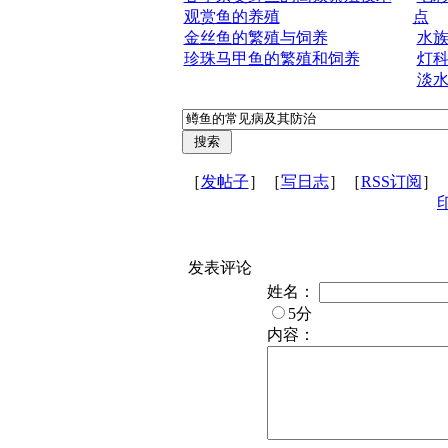
观赏鱼的养殖
点
金丝鱼的繁殖与饲养
水
珍珠马甲鱼的繁殖和饲养
灯
淡水
［
发帖子
］［
写日志
］［
RSS订阅
］
发表评论
姓名：
5分
内容：