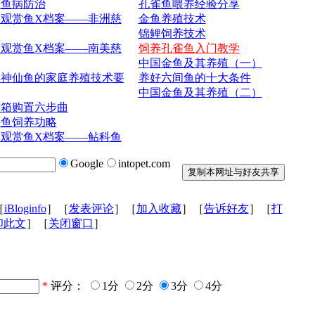
赏鱼病防治
孔雀鱼喂养经验分享
观赏鱼X档案——非洲慈
金鱼养殖技术
锦鲤饲养技术
观赏鱼X档案——南美慈
饲养孔雀鱼入门教学
中国金鱼及其养殖（一）
彩神仙鱼的家庭养殖技术要
养好六间鱼的十大条件
中国金鱼及其养殖（二）
族箱购置六步曲
科鱼饲养功略
观赏鱼X档案——鲇科鱼
Google
intopet.com
［
iBloginfo
］［
发表评论
］［
加入收藏
］［
告诉好友
］［
打
印此文
］［
关闭窗口
］
*
评分：
1分
2分
3分
4分