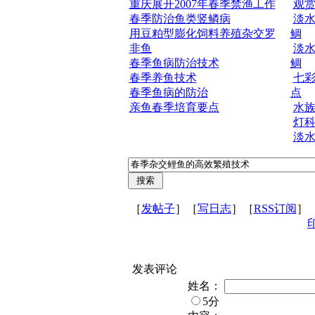
重庆展开2007年春季禁渔工作
观
春季防治鱼类竖鳞病
淡水
用豆粕型膨化饲料养殖杂交罗
鲷
非鱼
淡水
春季鱼病防治技术
鲷
春季养鱼技术
七
春季鱼病的防治
点
亲鱼春季培育要点
水
灯
淡水
［
发帖子
］［
写日志
］［
RSS订阅
］
发表评论
姓名：
5分