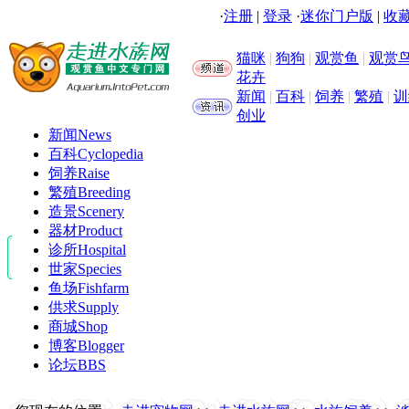
·
注册
|
登录
·
迷你门户版
|
收藏
猫咪
|
狗狗
|
观赏鱼
|
观赏
花卉
新闻
|
百科
|
饲养
|
繁殖
|
训
创业
新闻
News
百科
Cyclopedia
饲养
Raise
繁殖
Breeding
造景
Scenery
器材
Product
诊所
Hospital
世家
Species
鱼场
Fishfarm
供求
Supply
商城
Shop
博客
Blogger
论坛
BBS