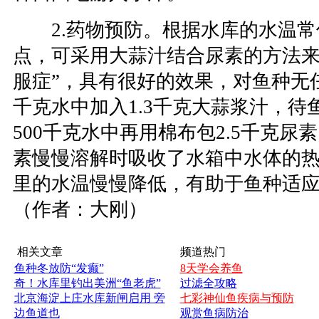
2.药物预防。根据水库的水温常
点，可采用大蒜汁结合尿素的方法来
服症”，具有很好的效果，对鱼种无任
千克水中加入1.3千克大蒜浆汁，待
500千克水中再用棉布包2.5千克
素慢慢溶解时吸收了水箱中水体的
里的水温慢慢降低，有助于鱼种适
（作者：大刚）
相关文章
频道热门
鱼种冬放防“发癫”
8天学会养鱼
奇！水库里钓出美洲“鱼老虎”
过滤全攻略
北京海淀上庄水库新闸启用 旁
七彩神仙鱼疾病与预防
边鱼道也
观赏鱼病防治