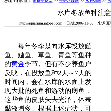
您现在的位置：
走进宠物网
>>
走进水族网
>>
水族饲养
>>
淡
水库冬放鱼种注意
http://aquarium.intopet.com 日期:2006-11-3
每年冬季是向水库投放鲢
鱼、鳙鱼、草鱼、青鱼等鱼种
的
黄金
季节。但有不少养鱼户
反映，在投放鱼种2天～7天的
时间内，会在水库的水面上发
现大批的死鱼和游动的病鱼，
这些鱼的皮肤失去光泽，体表
黏液增多。根据上述症状，可