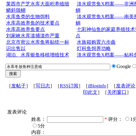
莱西市产芝水库大面积养殖细
淡水观赏鱼X档案——非洲
鳞斜颌鲴
鲷
水库鱼类的生物饵料
淡水观赏鱼X档案——南美
水库高效养鱼的技术要点
鲷
水库高效养鱼要点
七彩神仙鱼的家庭养殖技术
刘家峡水库滥捕滥炸严重
点
北京市密云水库鱼将贴统一标
水族箱购置六步曲
识出售以
灯科鱼饲养功略
湖泊、水库银鱼移植增殖技术
淡水观赏鱼X档案——鲇科
Google
［
发帖子
］［
写日志
］［
RSS订阅
］［
iBloginfo
］［
发表评论
印此文
］［
关闭窗口
］
发表评论
姓名：
*
评分：
1
5分
内容：