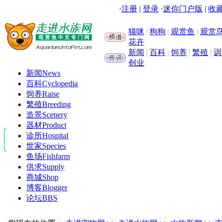
·
注册
|
登录
·
迷你门户版
|
收藏
猫咪
|
狗狗
|
观赏鱼
|
观赏
花卉
新闻
|
百科
|
饲养
|
繁殖
|
训
创业
新闻
News
百科
Cyclopedia
饲养
Raise
繁殖
Breeding
造景
Scenery
器材
Product
诊所
Hospital
世家
Species
鱼场
Fishfarm
供求
Supply
商城
Shop
博客
Blogger
论坛
BBS