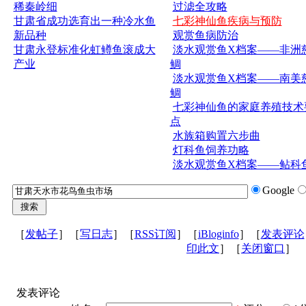
稀秦岭细
过滤全攻略
甘肃省成功选育出一种冷水鱼
七彩神仙鱼疾病与预防
新品种
观赏鱼病防治
甘肃永登标准化虹鳟鱼滚成大
淡水观赏鱼X档案——非洲
产业
鲷
淡水观赏鱼X档案——南美
鲷
七彩神仙鱼的家庭养殖技术
点
水族箱购置六步曲
灯科鱼饲养功略
淡水观赏鱼X档案——鲇科
Google
［
发帖子
］［
写日志
］［
RSS订阅
］［
iBloginfo
］［
发表评论
印此文
］［
关闭窗口
］
发表评论