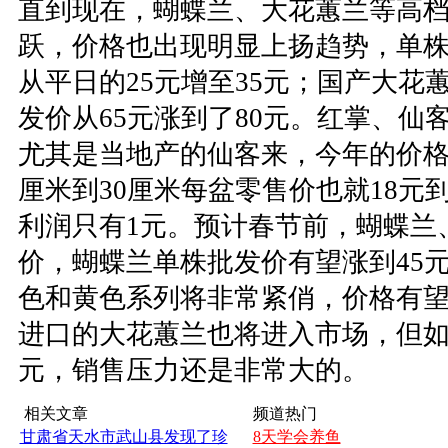
直到现在，蝴蝶兰、大花蕙兰等高
跃，价格也出现明显上扬趋势，单株
从平日的25元增至35元；国产大花
发价从65元涨到了80元。红掌、仙
尤其是当地产的仙客来，今年的价格
厘米到30厘米每盆零售价也就18元
利润只有1元。预计春节前，蝴蝶兰
价，蝴蝶兰单株批发价有望涨到45
色和黄色系列将非常紧俏，价格有
进口的大花蕙兰也将进入市场，但如
元，销售压力还是非常大的。
相关文章
频道热门
甘肃省天水市武山县发现了珍
8天学会养鱼