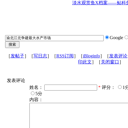
淡水观赏鱼X档案——鲇科
Google
［
发帖子
］［
写日志
］［
RSS订阅
］［
iBloginfo
］［
发表评论
印此文
］［
关闭窗口
］
发表评论
姓名：
*
评分：
1
5分
内容：