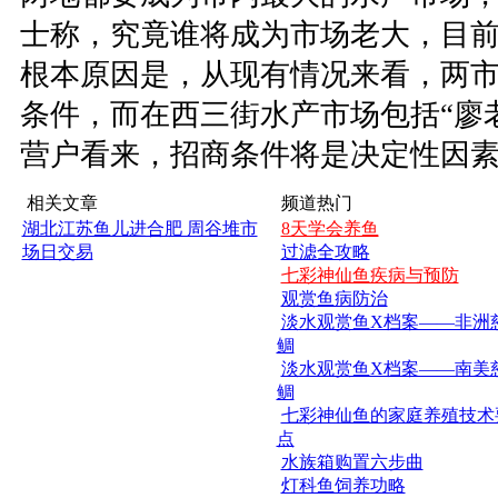
士称，究竟谁将成为市场老大，目
根本原因是，从现有情况来看，两
条件，而在西三街水产市场包括“廖
营户看来，招商条件将是决定性因
相关文章
频道热门
湖北江苏鱼儿进合肥 周谷堆市
8天学会养鱼
场日交易
过滤全攻略
七彩神仙鱼疾病与预防
观赏鱼病防治
淡水观赏鱼X档案——非洲
鲷
淡水观赏鱼X档案——南美
鲷
七彩神仙鱼的家庭养殖技术
点
水族箱购置六步曲
灯科鱼饲养功略