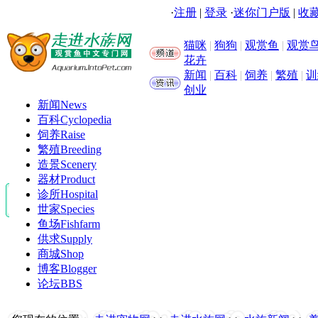
·
注册
|
登录
·
迷你门户版
|
收藏
猫咪
|
狗狗
|
观赏鱼
|
观赏
花卉
新闻
|
百科
|
饲养
|
繁殖
|
训
创业
新闻
News
百科
Cyclopedia
饲养
Raise
繁殖
Breeding
造景
Scenery
器材
Product
诊所
Hospital
世家
Species
鱼场
Fishfarm
供求
Supply
商城
Shop
博客
Blogger
论坛
BBS