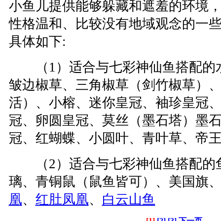
小鱼儿提供能够躲藏和遮羞的环境
性格温和、比较没有地域观念的一
具体如下:
（1）适合与七彩神仙鱼搭配的水
皱边椒草、三角椒草（剑竹椒草）
活）、小榕、迷你皇冠、袖珍皇冠
冠、卵圆皇冠、莫丝（墨石塔）墨
冠、红蝴蝶、小圆叶、青叶草、帝
（2）适合与七彩神仙鱼搭配的鱼
璃、青铜鼠（鼠鱼皆可）、美国旗
凰
、
红肚凤凰
、
白云山鱼
[1]
[2]
[3]
下一页