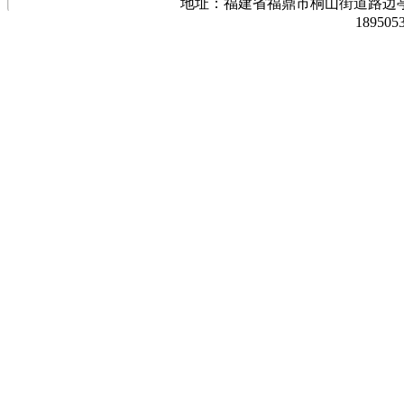
地址：福建省福鼎市桐山街道路边亭三巷37
189505