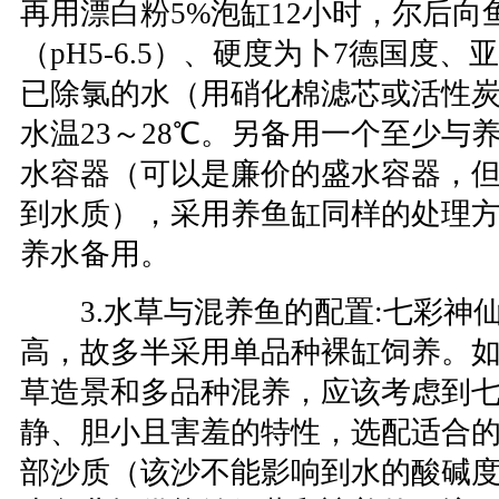
再用漂白粉5%泡缸12小时，尔后向
（pH5-6.5）、硬度为卜7德国度
已除氯的水（用硝化棉滤芯或活性
水温23～28℃。另备用一个至少与
水容器（可以是廉价的盛水容器，
到水质），采用养鱼缸同样的处理
养水备用。
3.水草与混养鱼的配置:七彩神
高，故多半采用单品种裸缸饲养。
草造景和多品种混养，应该考虑到
静、胆小且害羞的特性，选配适合
部沙质（该沙不能影响到水的酸碱