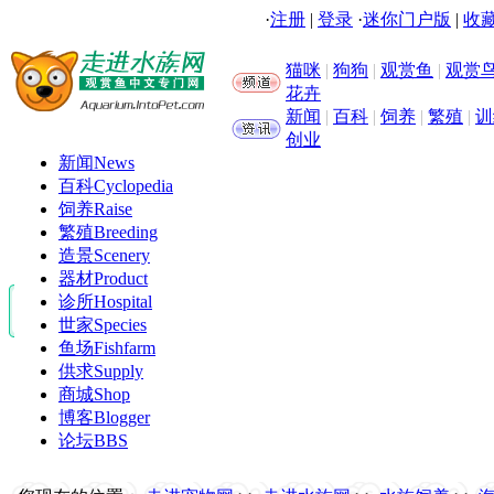
·
注册
|
登录
·
迷你门户版
|
收藏
猫咪
|
狗狗
|
观赏鱼
|
观赏
花卉
新闻
|
百科
|
饲养
|
繁殖
|
训
创业
新闻
News
百科
Cyclopedia
饲养
Raise
繁殖
Breeding
造景
Scenery
器材
Product
诊所
Hospital
世家
Species
鱼场
Fishfarm
供求
Supply
商城
Shop
博客
Blogger
论坛
BBS