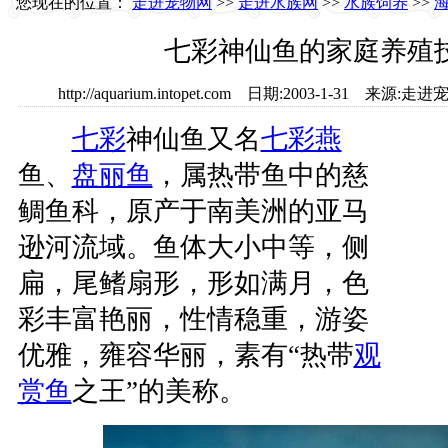
您现在的位置：
走进宠物网
>>
走进水族网
>>
水族饲养
>>
海
七彩神仙鱼的家庭养殖
http://aquarium.intopet.com 日期:2003-1-31 来
七彩
神仙鱼又名
七彩燕
鱼、
盘丽鱼
，属热带鱼中的慈
鲷鱼科，原产于南美洲的亚马
逊河流域。鱼体大小中等，侧
扁，尾鳍扇形，形如满月，色
彩丰富艳丽，性情稳重，游姿
优雅，雍容华丽，素有“热带
观
赏鱼
之王”的美称。