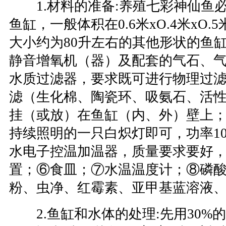
1.材料的准备:养殖七彩神仙鱼必
鱼缸，一般体积在0.6米xO.4米xO.5
大小约为80升左右的其他形状的鱼
静音增氧机（器）及配套的气石、
水质过滤器，要求既可进行物理过
滤（生化棉、陶瓷环、吸氨石、活
挂（或放）在鱼缸（内、外）壁上
持续照明的一只白炽灯即可，功率1
水电子控温加温器，质量要求要好，
置；⑥食皿；⑦水温温度计；⑧磷
粉、虫净、红霉素、亚甲基蓝溶液
2.鱼缸和水体的处理:先用30%的