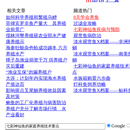
相关文章
频道热门
如何科学养殖和繁殖乌鳢
8天学会养鱼
菲律宾罗非鱼产量大 其养殖
过滤全攻略
业前景广
七彩神仙鱼疾病与预防
儒林河蟹养殖获农业部水产健
观赏鱼病防治
康养殖示
淡水观赏鱼X档案——非洲
海参牡蛎杂色蛤成功越冬 六月
鲷
养殖水产
淡水观赏鱼X档案——南美
獐子岛渔业捐资千万 供养殖户
鲷
灾后重建
七彩神仙鱼的家庭养殖技术
“渔业互保”勿漏养殖户
点
大连：计划年内实现海水养殖
水族箱购置六步曲
产值达百
灯科鱼饲养功略
影响斑点叉尾鮰养殖效益因素
淡水观赏鱼X档案——鲇科
及对策
鲍鱼的工厂化养殖与病害防治
养殖户充分了解市场行情 水
产业看好
Google