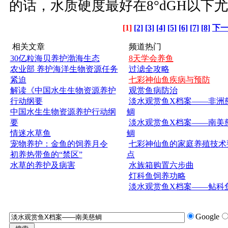
的话，水质硬度最好在8°dGH以下
[1]
[2]
[3]
[4]
[5]
[6]
[7]
[8]
下
相关文章
频道热门
30亿粒海贝养护渤海生态
8天学会养鱼
农业部 养护海洋生物资源任务
过滤全攻略
紧迫
七彩神仙鱼疾病与预防
解读《中国水生生物资源养护
观赏鱼病防治
行动纲要
淡水观赏鱼X档案——非洲
中国水生生物资源养护行动纲
鲷
要
淡水观赏鱼X档案——南美
情迷水草鱼
鲷
宠物养护：金鱼的饲养月令
七彩神仙鱼的家庭养殖技术
初养热带鱼的“禁区”
点
水草的养护及病害
水族箱购置六步曲
灯科鱼饲养功略
淡水观赏鱼X档案——鲇科
Google