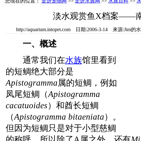
您现在的位置：
走进宠物网
>>
走进水族网
>>
水族百科
>>
淡水观赏鱼X档案——
http://aquarium.intopet.com 日期:2006-3-14 来源
一、概述
通常我们在
水族
馆里看到
的短鲷绝大部分是
Apistogramma
属的短鲷，例如
凤尾短鲷（
Apistogramma
cacatuoides
）和酋长短鲷
（
Apistogramma bitaeniata
）。
但因为短鲷只是对于小型慈鲷
的称呼，所以除了A属之外，还有
Mi