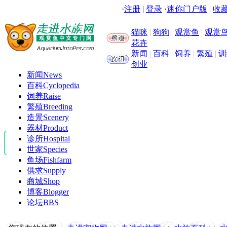
·
注册
|
登录
·
迷你门户版
|
收藏
猫咪
|
狗狗
|
观赏鱼
|
观赏
花卉
新闻
|
百科
|
饲养
|
繁殖
|
训
创业
新闻
News
百科
Cyclopedia
饲养
Raise
繁殖
Breeding
造景
Scenery
器材
Product
诊所
Hospital
世家
Species
鱼场
Fishfarm
供求
Supply
商城
Shop
博客
Blogger
论坛
BBS