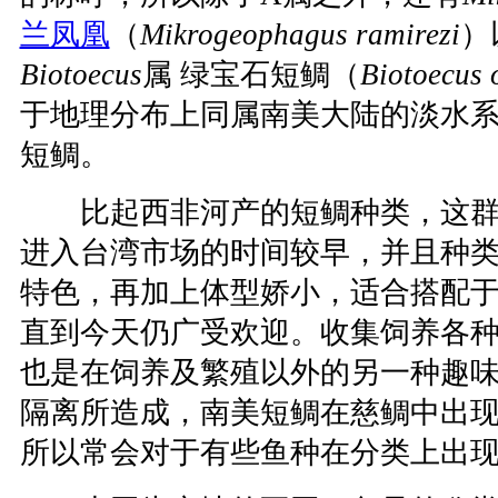
兰凤凰
（
Mikrogeophagus ramirezi
）
Biotoecus
属 绿宝石短鲷（
Biotoecus 
于地理分布上同属南美大陆的淡水
短鲷。
比起西非河产的短鲷种类，这群
进入台湾市场的时间较早，并且种
特色，再加上体型娇小，适合搭配
直到今天仍广受欢迎。收集饲养各
也是在饲养及繁殖以外的另一种趣
隔离所造成，南美短鲷在慈鲷中出
所以常会对于有些鱼种在分类上出