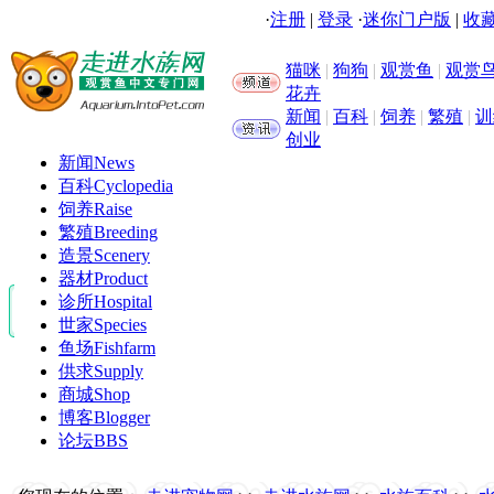
·
注册
|
登录
·
迷你门户版
|
收藏
猫咪
|
狗狗
|
观赏鱼
|
观赏
花卉
新闻
|
百科
|
饲养
|
繁殖
|
训
创业
新闻
News
百科
Cyclopedia
饲养
Raise
繁殖
Breeding
造景
Scenery
器材
Product
诊所
Hospital
世家
Species
鱼场
Fishfarm
供求
Supply
商城
Shop
博客
Blogger
论坛
BBS