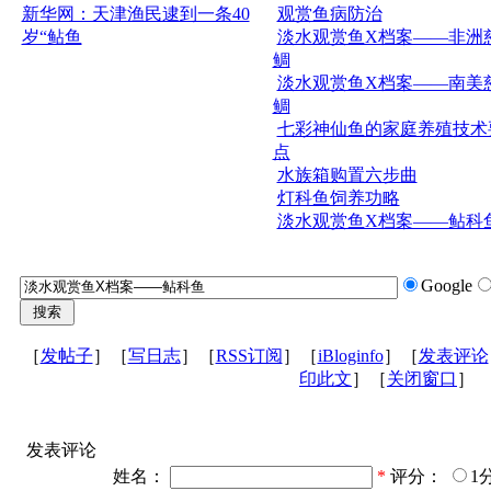
新华网：天津渔民逮到一条40
观赏鱼病防治
岁“鲇鱼
淡水观赏鱼X档案——非洲
鲷
淡水观赏鱼X档案——南美
鲷
七彩神仙鱼的家庭养殖技术
点
水族箱购置六步曲
灯科鱼饲养功略
淡水观赏鱼X档案——鲇科
Google
［
发帖子
］［
写日志
］［
RSS订阅
］［
iBloginfo
］［
发表评论
印此文
］［
关闭窗口
］
发表评论
姓名：
*
评分：
1