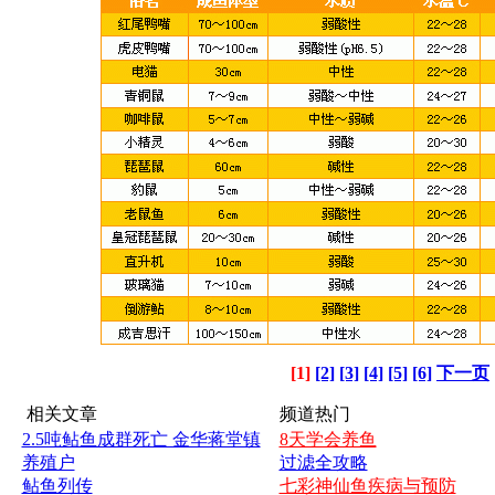
[1]
[2]
[3]
[4]
[5]
[6]
下一页
相关文章
频道热门
2.5吨鲇鱼成群死亡 金华蒋堂镇
8天学会养鱼
养殖户
过滤全攻略
鲇鱼列传
七彩神仙鱼疾病与预防