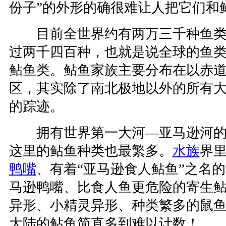
份子”的外形的确很难让人把它们和
目前全世界约有两万三千种鱼类
过两千四百种，也就是说全球的鱼
鲇鱼类。鲇鱼家族主要分布在以赤
区，其实除了南北极地以外的所有
的踪迹。
拥有世界第一大河—亚马逊河的
这里的鲇鱼种类也最繁多。
水族
界
鸭嘴
、有着“亚马逊食人鲇鱼”之名
马逊鸭嘴、比食人鱼更危险的寄生
异形、小精灵异形、种类繁多的鼠
大陆的鲇鱼简直多到难以计数！