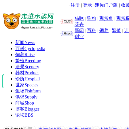
·
注册
|
登录
·
迷你门户版
|
收藏
猫咪
|
狗狗
|
观赏鱼
|
观赏
花卉
新闻
|
百科
|
饲养
|
繁殖
|
训
创业
新闻
News
百科
Cyclopedia
饲养
Raise
繁殖
Breeding
造景
Scenery
器材
Product
诊所
Hospital
世家
Species
鱼场
Fishfarm
供求
Supply
商城
Shop
博客
Blogger
论坛
BBS