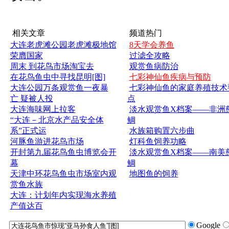
相关文章
频道热门
大连老虎滩公园老虎滩极地馆
8天学会养鱼
荣膺国家
过滤全攻略
周末 到花鸟市场淘宝去
观赏鱼病防治
在花鸟鱼虫中寻找昆明[图]
七彩神仙鱼疾病与预防
大连公园万条观赏鱼一夜暴
七彩神仙鱼的家庭养殖技术
亡 疑被人投
点
大连海味网上拉客
淡水观赏鱼X档案——非洲
“大连－北京水产品安全体
鲷
系”正式运
水族箱购置六步曲
河豚鱼游进花鸟市场
灯科鱼饲养功略
开封第九届花鸟鱼虫博览会开
淡水观赏鱼X档案——南美
幕
鲷
天津中环花鸟鱼虫市场室内观
地图鱼的饲养
赏鱼水族
大连：计划年内实现海水养殖
产值达百
Google