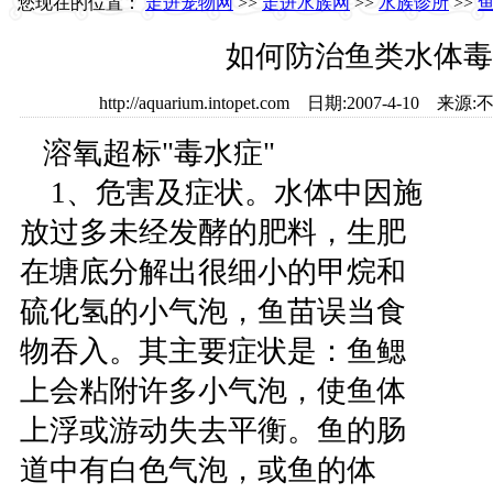
您现在的位置：
走进宠物网
>>
走进水族网
>>
水族诊所
>>
如何防治鱼类水体毒
http://aquarium.intopet.com 日期:2007-4-1
溶氧超标"毒水症"
1、危害及症状。水体中因施
放过多未经发酵的肥料，生肥
在塘底分解出很细小的甲烷和
硫化氢的小气泡，鱼苗误当食
物吞入。其主要症状是：鱼鳃
上会粘附许多小气泡，使鱼体
上浮或游动失去平衡。鱼的肠
道中有白色气泡，或鱼的体