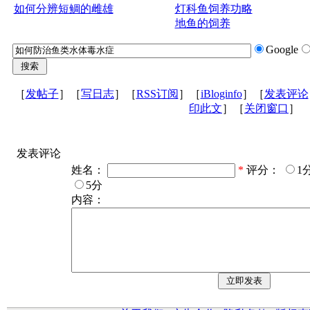
如何分辨短鲷的雌雄
灯科鱼饲养功略
地鱼的饲养
Google
［
发帖子
］［
写日志
］［
RSS订阅
］［
iBloginfo
］［
发表评论
印此文
］［
关闭窗口
］
发表评论
姓名：
*
评分：
1
5分
内容：