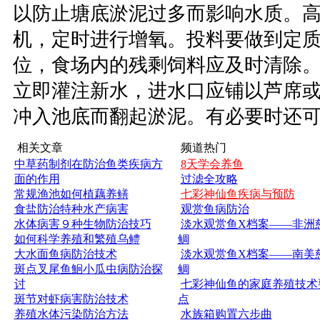
以防止塘底淤泥过多而影响水质。
机，定时进行增氧。投料要做到定
位，食场内的残剩饲料应及时清除。
立即灌注新水，进水口应铺以芦席
冲入池底而翻起淤泥。有必要时还
相关文章
频道热门
中草药制剂在防治鱼类疾病方
8天学会养鱼
面的作用
过滤全攻略
常规渔池如何植藕养鳝
七彩神仙鱼疾病与预防
食盐防治特种水产病害
观赏鱼病防治
水体病害９种生物防治技巧
淡水观赏鱼X档案——非洲
如何科学养殖和繁殖乌鳢
鲷
大水面鱼病防治技术
淡水观赏鱼X档案——南美
斑点叉尾鱼鮰小瓜虫病防治探
鲷
讨
七彩神仙鱼的家庭养殖技术
斑节对虾病害防治技术
点
养殖水体污染防治方法
水族箱购置六步曲