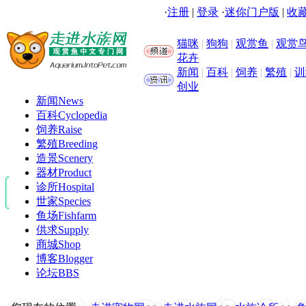
·
注册
|
登录
·
迷你门户版
|
收藏
猫咪
|
狗狗
|
观赏鱼
|
观赏
花卉
新闻
|
百科
|
饲养
|
繁殖
|
训
创业
新闻
News
百科
Cyclopedia
饲养
Raise
繁殖
Breeding
造景
Scenery
器材
Product
诊所
Hospital
世家
Species
鱼场
Fishfarm
供求
Supply
商城
Shop
博客
Blogger
论坛
BBS