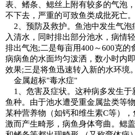
表、鳍条、鳃丝上附有较多的气泡
不下去，严重的可致鱼类成批死亡
2、预防及救护。鱼池中发生气泡
入清水，同时排出部分池水，病情
排出气泡;二是每亩用400～
600克
的
病病鱼的水面均匀泼洒，数小时内
效果;三是将鱼迅速转入新的水环境
金属超标"毒水症"
1、危害及症状。这种病多发生于
鱼种。由于池水遭受重金属盐类等
某种营养物（如钙和维生素C等），
激而产生畸形，病鱼身体弯曲。鳃
和鳍条等都出现畸形 （又称弯体病