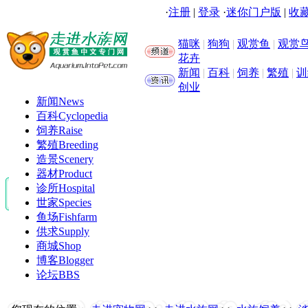
·
注册
|
登录
·
迷你门户版
|
收藏
猫咪
|
狗狗
|
观赏鱼
|
观赏
花卉
新闻
|
百科
|
饲养
|
繁殖
|
训
创业
新闻
News
百科
Cyclopedia
饲养
Raise
繁殖
Breeding
造景
Scenery
器材
Product
诊所
Hospital
世家
Species
鱼场
Fishfarm
供求
Supply
商城
Shop
博客
Blogger
论坛
BBS