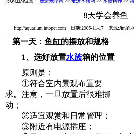
您现在的位置：
走进宠物网
>>
走进水族网
>>
水族饲养
>>
淡
8天学会养鱼
http://aquarium.intopet.com 日期:2005-11-17 来源
第一天：鱼缸的摆放和规格
1、选好放置
水族
箱的位置
原则是：
①符合室内景观布置要
求。注意，一旦放置后很难挪
动；
②适宜观赏和日常管理；
③附近有电源插座；