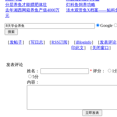
分层养鱼才能膘肥体壮
灯科鱼饲养功略
去年湘西网箱养鱼产值4000万
淡水观赏鱼X档案——鲇科
元
Google
［
发帖子
］［
写日志
］［
RSS订阅
］［
iBloginfo
］［
发表评论
印此文
］［
关闭窗口
］
发表评论
姓名：
*
评分：
1
5分
内容：