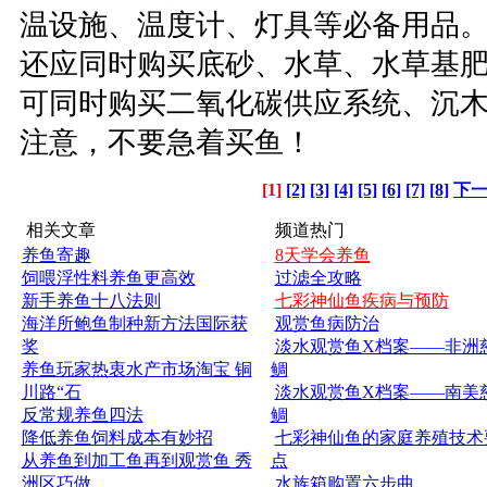
温设施、温度计、灯具等必备用品
还应同时购买底砂、水草、水草基
可同时购买二氧化碳供应系统、沉
注意，不要急着买鱼！
[1]
[2]
[3]
[4]
[5]
[6]
[7]
[8]
下
相关文章
频道热门
养鱼寄趣
8天学会养鱼
饲喂浮性料养鱼更高效
过滤全攻略
新手养鱼十八法则
七彩神仙鱼疾病与预防
海洋所鲍鱼制种新方法国际获
观赏鱼病防治
奖
淡水观赏鱼X档案——非洲
养鱼玩家热衷水产市场淘宝 铜
鲷
川路“石
淡水观赏鱼X档案——南美
反常规养鱼四法
鲷
降低养鱼饲料成本有妙招
七彩神仙鱼的家庭养殖技术
从养鱼到加工鱼再到观赏鱼 秀
点
洲区巧做
水族箱购置六步曲