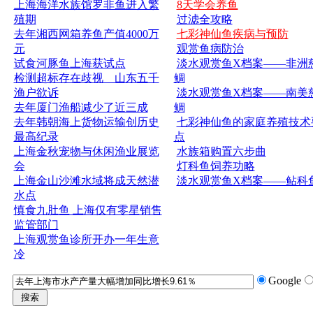
上海海洋水族馆罗非鱼进入繁
8天学会养鱼
殖期
过滤全攻略
去年湘西网箱养鱼产值4000万
七彩神仙鱼疾病与预防
元
观赏鱼病防治
试食河豚鱼上海获试点
淡水观赏鱼X档案——非洲
检测超标存在歧视 山东五千
鲷
渔户欲诉
淡水观赏鱼X档案——南美
去年厦门渔船减少了近三成
鲷
去年韩朝海上货物运输创历史
七彩神仙鱼的家庭养殖技术
最高纪录
点
上海金秋宠物与休闲渔业展览
水族箱购置六步曲
会
灯科鱼饲养功略
上海金山沙滩水域将成天然潜
淡水观赏鱼X档案——鲇科
水点
慎食九肚鱼 上海仅有零星销售
监管部门
上海观赏鱼诊所开办一年生意
冷
Google