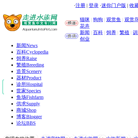
·
注册
|
登录
·
迷你门户版
|
收藏
猫咪
|
狗狗
|
观赏鱼
|
观赏
花卉
新闻
|
百科
|
饲养
|
繁殖
|
训
创业
新闻
News
百科
Cyclopedia
饲养
Raise
繁殖
Breeding
造景
Scenery
器材
Product
诊所
Hospital
世家
Species
鱼场
Fishfarm
供求
Supply
商城
Shop
博客
Blogger
论坛
BBS