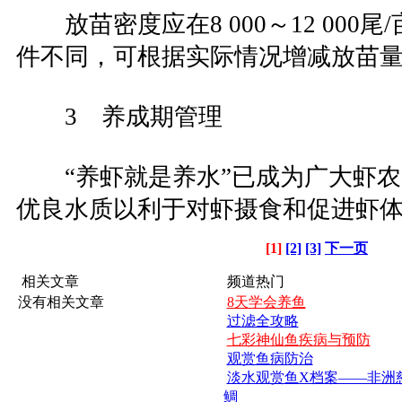
放苗密度应在8 000～12 000
件不同，可根据实际情况增减放苗
3 养成期管理
“养虾就是养水”已成为广大虾农
优良水质以利于对虾摄食和促进虾
[1]
[2]
[3]
下一页
相关文章
频道热门
没有相关文章
8天学会养鱼
过滤全攻略
七彩神仙鱼疾病与预防
观赏鱼病防治
淡水观赏鱼X档案——非洲
鲷