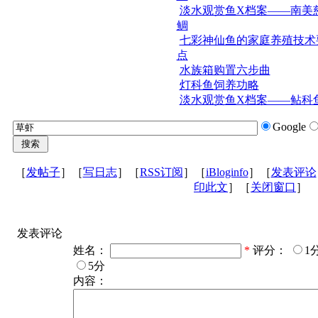
淡水观赏鱼X档案——南美
鲷
七彩神仙鱼的家庭养殖技术
点
水族箱购置六步曲
灯科鱼饲养功略
淡水观赏鱼X档案——鲇科
Google
［
发帖子
］［
写日志
］［
RSS订阅
］［
iBloginfo
］［
发表评论
印此文
］［
关闭窗口
］
发表评论
姓名：
*
评分：
1
5分
内容：