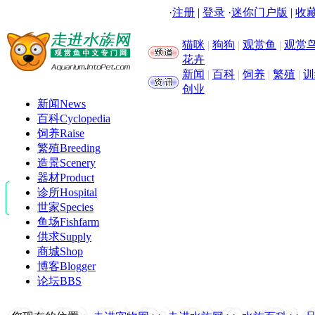
·
注册
|
登录
·
迷你门户版
|
收藏
猫咪
|
狗狗
|
观赏鱼
|
观赏
花卉
新闻
|
百科
|
饲养
|
繁殖
|
训
创业
新闻
News
百科
Cyclopedia
饲养
Raise
繁殖
Breeding
造景
Scenery
器材
Product
诊所
Hospital
世家
Species
鱼场
Fishfarm
供求
Supply
商城
Shop
博客
Blogger
论坛
BBS